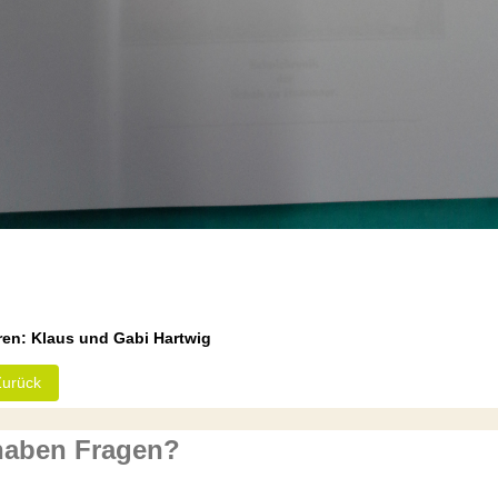
ren: Klaus und Gabi Hartwig
heriger Beitrag: Bargfeld-Stegen
Zurück
haben Fragen?