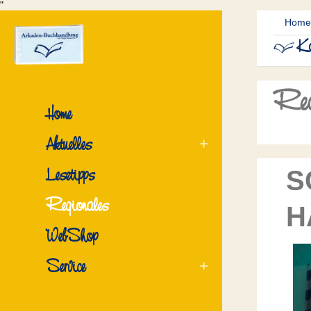
"
Home
Ko
Reg
Home
Aktuelles
Lesetipps
S
Regionales
H
WebShop
Service