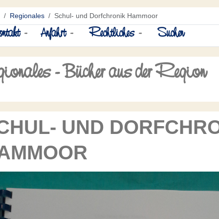
Regionales
Schul- und Dorfchronik Hammoor
ntakt
-
Anfahrt
-
Rechtliches
-
Suchen
ionales - Bücher aus der Region
CHUL- UND DORFCHRO
AMMOOR