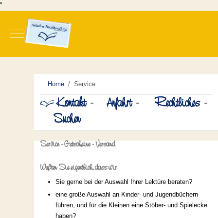
"
Mobile Menu Toggle
Home
Service
Kontakt
-
Anfahrt
-
Rechtliches
-
Suchen
Service - Gutscheine - Versand
Wußten Sie eigentlich, dass wir
Sie gerne bei der Auswahl Ihrer Lektüre beraten?
eine große Auswahl an Kinder- und Jugendbüchern
führen, und für die Kleinen eine Stöber- und Spielecke
haben?