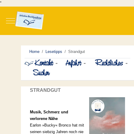
"
Mobile Menu Toggle
Home
Lesetipps
Strandgut
Kontakt
-
Anfahrt
-
Rechtliches
-
Suchen
STRANDGUT
Musik, Schmerz und
verlorene Nähe
Earlon »Bucky« Bronco hat mit
seinen siebzig Jahren noch nie