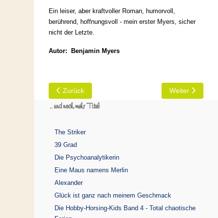
Ein leiser, aber kraftvoller Roman, humorvoll,
berührend, hoffnungsvoll - mein erster Myers, sicher
nicht der Letzte.
Autor: Benjamin Myers
Vorheriger Beitrag: Abschied
Nächster Beitr
Zurück
Weiter
... und noch mehr Titel
The Striker
39 Grad
Die Psychoanalytikerin
Eine Maus namens Merlin
Alexander
Glück ist ganz nach meinem Geschmack
Die Hobby-Horsing-Kids Band 4 - Total chaotische